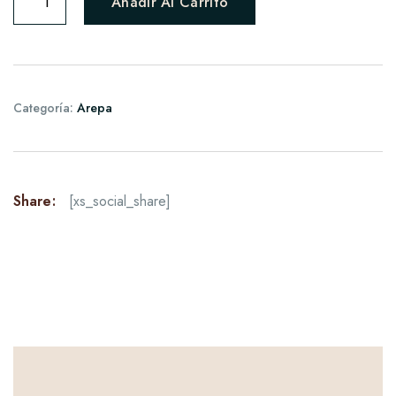
Añadir Al Carrito
Categoría:
Arepa
Share:
[xs_social_share]